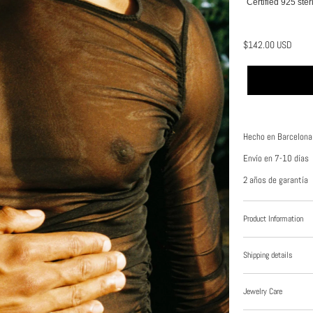
Certified 925 ster
$142.00 USD
Hecho en Barcelona
Envío en 7-10 días
2 años de garantía
Product Information
Shipping details
Jewelry Care