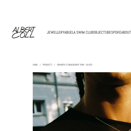
JEWELLERY
ABUELA SWIM CLUB
OBJECTS
BESPOKE
ABOUT
HOME
/
PRODUCTS
/
GRANDPA'S ENGAGEMENT RING - SILVER