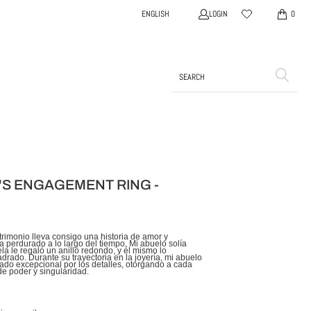
LOGIN
ENGLISH
0
S ENGAGEMENT RING -
trimonio lleva consigo una historia de amor y
 perdurado a lo largo del tiempo. Mi abuelo solía
la le regaló un anillo redondo, y él mismo lo
drado. Durante su trayectoria en la joyería, mi abuelo
ado excepcional por los detalles, otorgando a cada
e poder y singularidad.